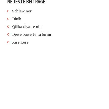
NEUESTE BEITRÄGE
Schlawiner
Dinik
Qilika diya te nim
Dewe bawe te ta birim
Xire Kere
COPYRIGHT © 2026 | SCHIMPFANSE.DE |
IMPRESSUM
|
DATENSCHUTZ
HOME
TEXT IN SPRACHE FUNKTIONEN VON
TEXTINSPRACHE.DE
WAS ZUR HÖLLE?