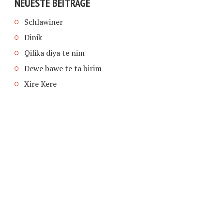
NEUESTE BEITRÄGE
Schlawiner
Dinik
Qilika diya te nim
Dewe bawe te ta birim
Xire Kere
COPYRIGHT © 2026 | SCHIMPFANSE.DE |
IMPRESSUM
|
DATENSCHUTZ
HOME
TEXT IN SPRACHE FUNKTIONEN VON
TEXTINSPRACHE.DE
WAS ZUR HÖLLE?