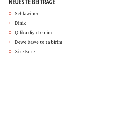
NEUESTE BEITRÄGE
Schlawiner
Dinik
Qilika diya te nim
Dewe bawe te ta birim
Xire Kere
COPYRIGHT © 2026 | SCHIMPFANSE.DE |
IMPRESSUM
|
DATENSCHUTZ
HOME
TEXT IN SPRACHE FUNKTIONEN VON
TEXTINSPRACHE.DE
WAS ZUR HÖLLE?