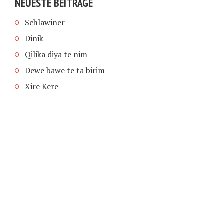
NEUESTE BEITRÄGE
Schlawiner
Dinik
Qilika diya te nim
Dewe bawe te ta birim
Xire Kere
COPYRIGHT © 2026 | SCHIMPFANSE.DE |
IMPRESSUM
|
DATENSCHUTZ
HOME
TEXT IN SPRACHE FUNKTIONEN VON
TEXTINSPRACHE.DE
WAS ZUR HÖLLE?