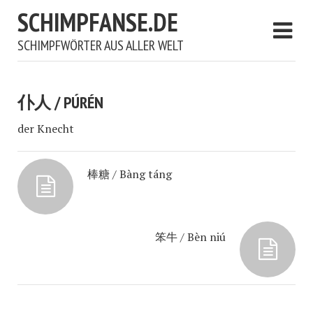
SCHIMPFANSE.DE
SCHIMPFWÖRTER AUS ALLER WELT
仆人 / PÚRÉN
der Knecht
棒糖 / Bàng táng
笨牛 / Bèn niú