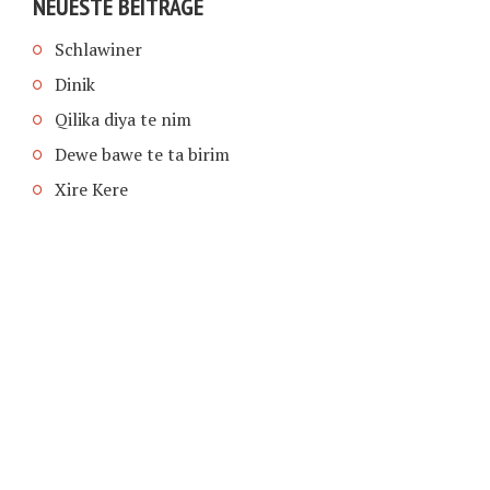
NEUESTE BEITRÄGE
Schlawiner
Dinik
Qilika diya te nim
Dewe bawe te ta birim
Xire Kere
COPYRIGHT © 2026 | SCHIMPFANSE.DE |
IMPRESSUM
|
DATENSCHUTZ
HOME
TEXT IN SPRACHE FUNKTIONEN VON
TEXTINSPRACHE.DE
WAS ZUR HÖLLE?