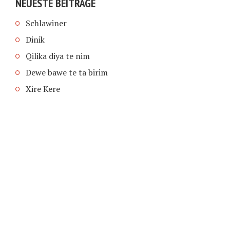
NEUESTE BEITRÄGE
Schlawiner
Dinik
Qilika diya te nim
Dewe bawe te ta birim
Xire Kere
COPYRIGHT © 2026 | SCHIMPFANSE.DE |
IMPRESSUM
|
DATENSCHUTZ
HOME
TEXT IN SPRACHE FUNKTIONEN VON
TEXTINSPRACHE.DE
WAS ZUR HÖLLE?