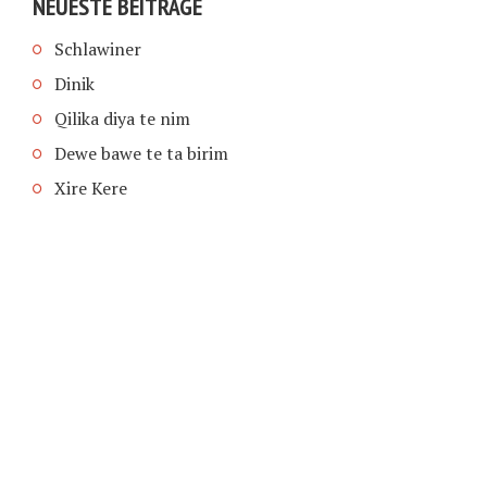
NEUESTE BEITRÄGE
Schlawiner
Dinik
Qilika diya te nim
Dewe bawe te ta birim
Xire Kere
COPYRIGHT © 2026 | SCHIMPFANSE.DE |
IMPRESSUM
|
DATENSCHUTZ
HOME
TEXT IN SPRACHE FUNKTIONEN VON
TEXTINSPRACHE.DE
WAS ZUR HÖLLE?