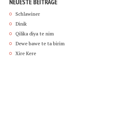
NEUESTE BEITRÄGE
Schlawiner
Dinik
Qilika diya te nim
Dewe bawe te ta birim
Xire Kere
COPYRIGHT © 2026 | SCHIMPFANSE.DE |
IMPRESSUM
|
DATENSCHUTZ
HOME
TEXT IN SPRACHE FUNKTIONEN VON
TEXTINSPRACHE.DE
WAS ZUR HÖLLE?