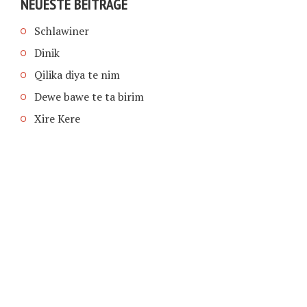
NEUESTE BEITRÄGE
Schlawiner
Dinik
Qilika diya te nim
Dewe bawe te ta birim
Xire Kere
COPYRIGHT © 2026 | SCHIMPFANSE.DE |
IMPRESSUM
|
DATENSCHUTZ
HOME
TEXT IN SPRACHE FUNKTIONEN VON
TEXTINSPRACHE.DE
WAS ZUR HÖLLE?