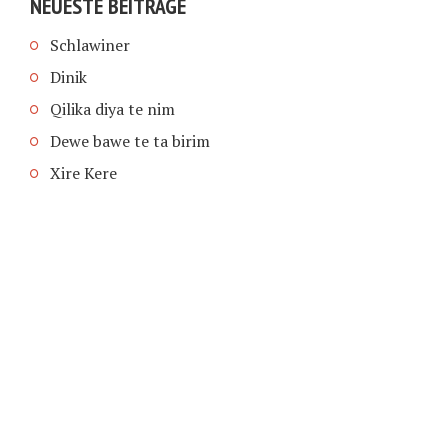
NEUESTE BEITRÄGE
Schlawiner
Dinik
Qilika diya te nim
Dewe bawe te ta birim
Xire Kere
COPYRIGHT © 2026 | SCHIMPFANSE.DE |
IMPRESSUM
|
DATENSCHUTZ
HOME
TEXT IN SPRACHE FUNKTIONEN VON
TEXTINSPRACHE.DE
WAS ZUR HÖLLE?