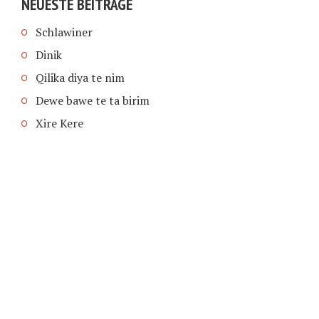
NEUESTE BEITRÄGE
Schlawiner
Dinik
Qilika diya te nim
Dewe bawe te ta birim
Xire Kere
COPYRIGHT © 2026 | SCHIMPFANSE.DE |
IMPRESSUM
|
DATENSCHUTZ
HOME
TEXT IN SPRACHE FUNKTIONEN VON
TEXTINSPRACHE.DE
WAS ZUR HÖLLE?