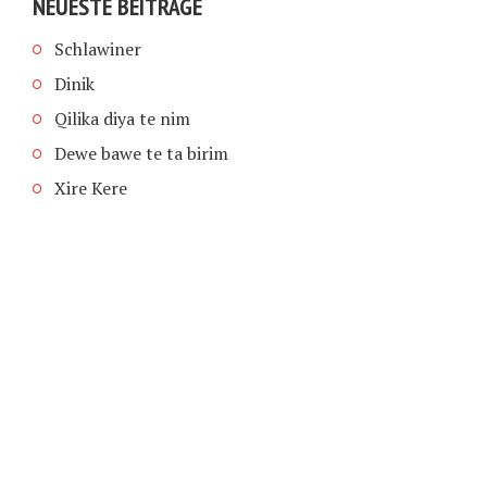
NEUESTE BEITRÄGE
Schlawiner
Dinik
Qilika diya te nim
Dewe bawe te ta birim
Xire Kere
COPYRIGHT © 2026 | SCHIMPFANSE.DE |
IMPRESSUM
|
DATENSCHUTZ
HOME
TEXT IN SPRACHE FUNKTIONEN VON
TEXTINSPRACHE.DE
WAS ZUR HÖLLE?