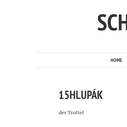
SC
HOME
15HLUPÁK
der Trottel