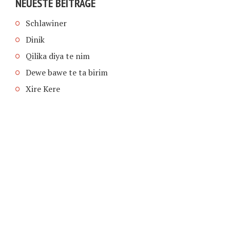
NEUESTE BEITRÄGE
Schlawiner
Dinik
Qilika diya te nim
Dewe bawe te ta birim
Xire Kere
COPYRIGHT © 2026 | SCHIMPFANSE.DE |
IMPRESSUM
|
DATENSCHUTZ
HOME
TEXT IN SPRACHE FUNKTIONEN VON
TEXTINSPRACHE.DE
WAS ZUR HÖLLE?