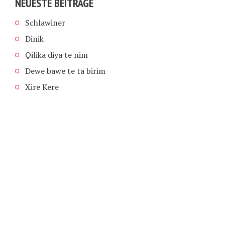
NEUESTE BEITRÄGE
Schlawiner
Dinik
Qilika diya te nim
Dewe bawe te ta birim
Xire Kere
COPYRIGHT © 2026 | SCHIMPFANSE.DE |
IMPRESSUM
|
DATENSCHUTZ
HOME
TEXT IN SPRACHE FUNKTIONEN VON
TEXTINSPRACHE.DE
WAS ZUR HÖLLE?