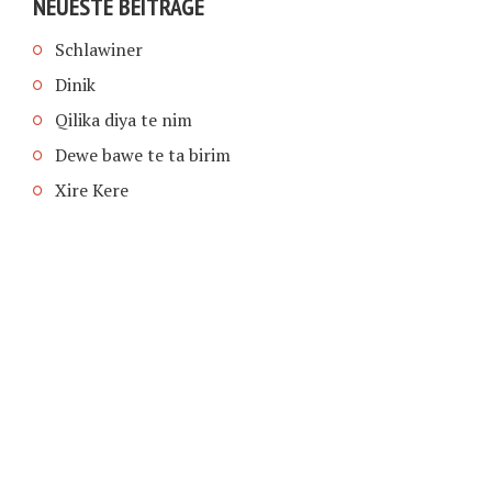
NEUESTE BEITRÄGE
Schlawiner
Dinik
Qilika diya te nim
Dewe bawe te ta birim
Xire Kere
COPYRIGHT © 2026 | SCHIMPFANSE.DE |
IMPRESSUM
|
DATENSCHUTZ
HOME
TEXT IN SPRACHE FUNKTIONEN VON
TEXTINSPRACHE.DE
WAS ZUR HÖLLE?