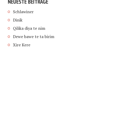
NEUESTE BEITRÄGE
Schlawiner
Dinik
Qilika diya te nim
Dewe bawe te ta birim
Xire Kere
COPYRIGHT © 2026 | SCHIMPFANSE.DE |
IMPRESSUM
|
DATENSCHUTZ
HOME
TEXT IN SPRACHE FUNKTIONEN VON
TEXTINSPRACHE.DE
WAS ZUR HÖLLE?