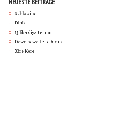
NEUESTE BEITRÄGE
Schlawiner
Dinik
Qilika diya te nim
Dewe bawe te ta birim
Xire Kere
COPYRIGHT © 2026 | SCHIMPFANSE.DE |
IMPRESSUM
|
DATENSCHUTZ
HOME
TEXT IN SPRACHE FUNKTIONEN VON
TEXTINSPRACHE.DE
WAS ZUR HÖLLE?