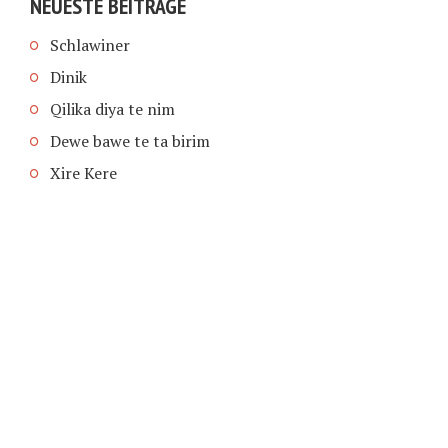
NEUESTE BEITRÄGE
Schlawiner
Dinik
Qilika diya te nim
Dewe bawe te ta birim
Xire Kere
COPYRIGHT © 2026 | SCHIMPFANSE.DE |
IMPRESSUM
|
DATENSCHUTZ
HOME
TEXT IN SPRACHE FUNKTIONEN VON
TEXTINSPRACHE.DE
WAS ZUR HÖLLE?