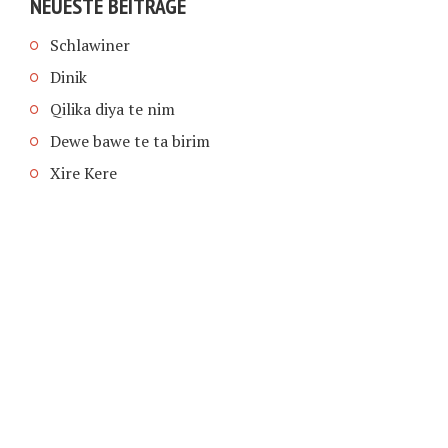
NEUESTE BEITRÄGE
Schlawiner
Dinik
Qilika diya te nim
Dewe bawe te ta birim
Xire Kere
COPYRIGHT © 2026 | SCHIMPFANSE.DE |
IMPRESSUM
|
DATENSCHUTZ
HOME
TEXT IN SPRACHE FUNKTIONEN VON
TEXTINSPRACHE.DE
WAS ZUR HÖLLE?