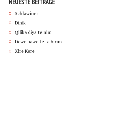
NEUESTE BEITRÄGE
Schlawiner
Dinik
Qilika diya te nim
Dewe bawe te ta birim
Xire Kere
COPYRIGHT © 2026 | SCHIMPFANSE.DE |
IMPRESSUM
|
DATENSCHUTZ
HOME
TEXT IN SPRACHE FUNKTIONEN VON
TEXTINSPRACHE.DE
WAS ZUR HÖLLE?