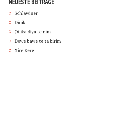
NEUESTE BEITRÄGE
Schlawiner
Dinik
Qilika diya te nim
Dewe bawe te ta birim
Xire Kere
COPYRIGHT © 2026 | SCHIMPFANSE.DE |
IMPRESSUM
|
DATENSCHUTZ
HOME
TEXT IN SPRACHE FUNKTIONEN VON
TEXTINSPRACHE.DE
WAS ZUR HÖLLE?