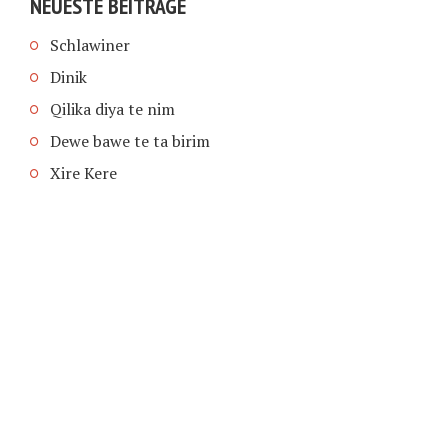
NEUESTE BEITRÄGE
Schlawiner
Dinik
Qilika diya te nim
Dewe bawe te ta birim
Xire Kere
COPYRIGHT © 2026 | SCHIMPFANSE.DE |
IMPRESSUM
|
DATENSCHUTZ
HOME
TEXT IN SPRACHE FUNKTIONEN VON
TEXTINSPRACHE.DE
WAS ZUR HÖLLE?