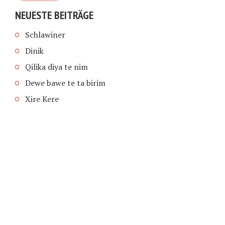
NEUESTE BEITRÄGE
Schlawiner
Dinik
Qilika diya te nim
Dewe bawe te ta birim
Xire Kere
COPYRIGHT © 2026 | SCHIMPFANSE.DE |
IMPRESSUM
|
DATENSCHUTZ
HOME
TEXT IN SPRACHE FUNKTIONEN VON
TEXTINSPRACHE.DE