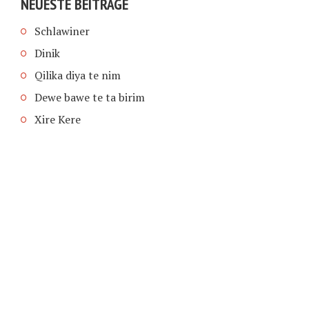
NEUESTE BEITRÄGE
Schlawiner
Dinik
Qilika diya te nim
Dewe bawe te ta birim
Xire Kere
COPYRIGHT © 2026 | SCHIMPFANSE.DE |
IMPRESSUM
|
DATENSCHUTZ
HOME
TEXT IN SPRACHE FUNKTIONEN VON
TEXTINSPRACHE.DE
WAS ZUR HÖLLE?