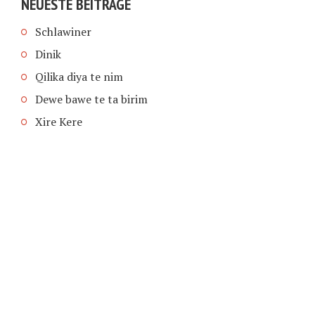
NEUESTE BEITRÄGE
Schlawiner
Dinik
Qilika diya te nim
Dewe bawe te ta birim
Xire Kere
COPYRIGHT © 2026 | SCHIMPFANSE.DE |
IMPRESSUM
|
DATENSCHUTZ
HOME
TEXT IN SPRACHE FUNKTIONEN VON
TEXTINSPRACHE.DE
WAS ZUR HÖLLE?