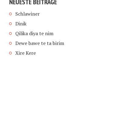
NEUESTE BEITRÄGE
Schlawiner
Dinik
Qilika diya te nim
Dewe bawe te ta birim
Xire Kere
COPYRIGHT © 2026 | SCHIMPFANSE.DE |
IMPRESSUM
|
DATENSCHUTZ
HOME
TEXT IN SPRACHE FUNKTIONEN VON
TEXTINSPRACHE.DE
WAS ZUR HÖLLE?