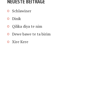
NEUESTE BEITRÄGE
Schlawiner
Dinik
Qilika diya te nim
Dewe bawe te ta birim
Xire Kere
COPYRIGHT © 2026 | SCHIMPFANSE.DE |
IMPRESSUM
|
DATENSCHUTZ
HOME
TEXT IN SPRACHE FUNKTIONEN VON
TEXTINSPRACHE.DE
WAS ZUR HÖLLE?